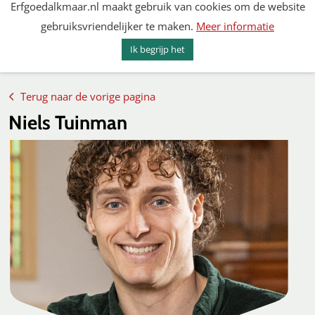
Erfgoedalkmaar.nl maakt gebruik van cookies om de website
Spring
gebruiksvriendelijker te maken.
Meer informatie
naar
MENU
ZOEKEN
content
Ik begrijp het
Erfgoed Alkmaar
Terug naar de vorige pagina
Niels Tuinman