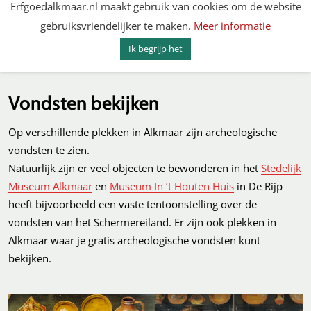
Erfgoedalkmaar.nl maakt gebruik van cookies om de website
Spring
gebruiksvriendelijker te maken.
Meer informatie
naar
MENU
ZOEKEN
content
Ik begrijp het
Erfgoed Alkmaar
Vondsten bekijken
Op verschillende plekken in Alkmaar zijn archeologische
vondsten te zien.
Natuurlijk zijn er veel objecten te bewonderen in het
Stedelijk
Museum Alkmaar
en
Museum In ’t Houten Huis
in De Rijp
heeft bijvoorbeeld een vaste tentoonstelling over de
vondsten van het Schermereiland. Er zijn ook plekken in
Alkmaar waar je gratis archeologische vondsten kunt
bekijken.