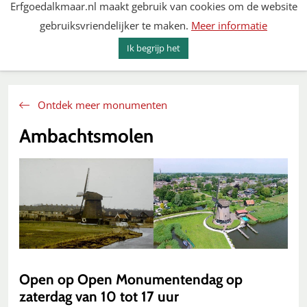
Erfgoedalkmaar.nl maakt gebruik van cookies om de website
Spring
gebruiksvriendelijker te maken.
Meer informatie
naar
MENU
ZOEKEN
content
Ik begrijp het
Erfgoed Alkmaar
Ontdek meer monumenten
Ambachtsmolen
Open op Open Monumentendag op
zaterdag van 10 tot 17 uur