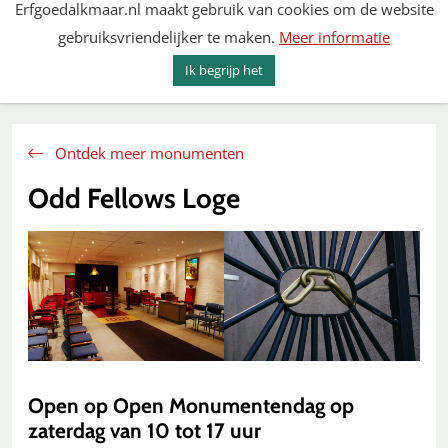
Erfgoedalkmaar.nl maakt gebruik van cookies om de website
Spring
gebruiksvriendelijker te maken.
Meer informatie
naar
MENU
ZOEKEN
content
Ik begrijp het
Erfgoed Alkmaar
Ontdek meer monumenten
Odd Fellows Loge
Open op Open Monumentendag op
zaterdag van 10 tot 17 uur