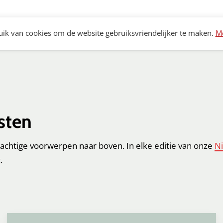
Archeologie
Bouwhistorie
Monumenten
K
ik van cookies om de website gebruiksvriendelijker te maken.
Me
sten
achtige voorwerpen naar boven. In elke editie van onze
Ni
.