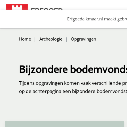
Spring
naar
Erfgoedalkmaar.nl maakt gebru
content
Erfgoed Alkmaar
Home
Archeologie
Opgravingen
Bijzondere bodemvond
Tijdens opgravingen komen vaak verschillende pr
op de achterpagina een bijzondere bodemvondst