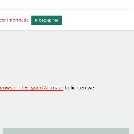
erkenvisie Alkmaar
Actueel
Contact
er informatie
Ik begrijp het
euwsbrief Erfgoed Alkmaar
belichten we