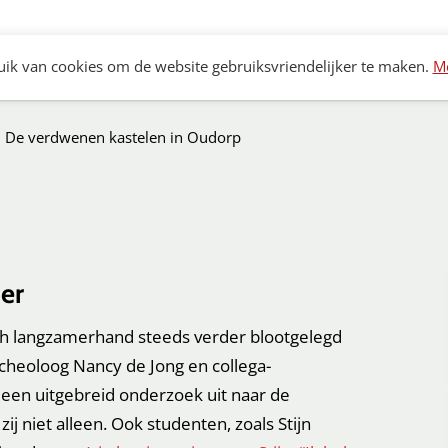
Archeologie
Bouwhistorie
Monumenten
K
ik van cookies om de website gebruiksvriendelijker te maken.
Me
De verdwenen kastelen in Oudorp
er
h langzamerhand steeds verder blootgelegd
rcheoloog Nancy de Jong en collega-
en uitgebreid onderzoek uit naar de
ij niet alleen. Ook studenten, zoals Stijn