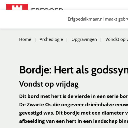
Spring
naar
Erfgoedalkmaar.nl maakt gebru
content
Erfgoed Alkmaar
Home
Archeologie
Opgravingen
Vondst op v
Bordje: Hert als godss
Vondst op vrijdag
Dit bord met hert is de vierde in een serie b
De Zwarte Os die ongeveer drieënhalve eeuw 
gevestigd was. Dit bordje met een diameter 
afbeelding van een hert in een landschap bin