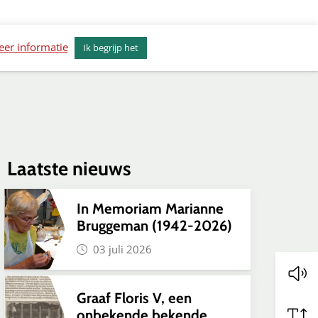
erkenvisie Alkmaar
Actueel
Contact
er informatie
Ik begrijp het
Laatste nieuws
In Memoriam Marianne
Bruggeman (1942-2026)
03 juli 2026
Graaf Floris V, een
onbekende bekende