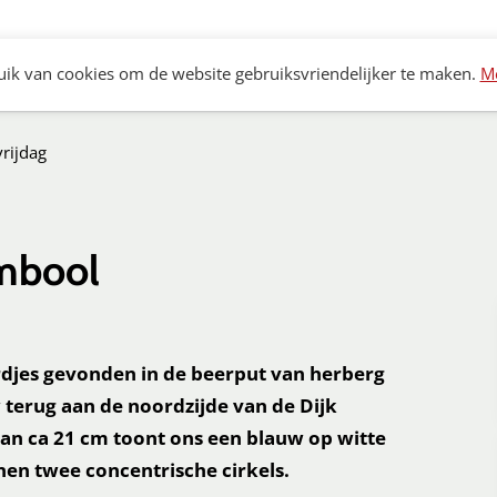
Archeologie
Bouwhistorie
Monumenten
K
ik van cookies om de website gebruiksvriendelijker te maken.
Me
rijdag
ymbool
ordjes gevonden in de beerput van herberg
terug aan de noordzijde van de Dijk
van ca 21 cm toont ons een blauw op witte
nen twee concentrische cirkels.