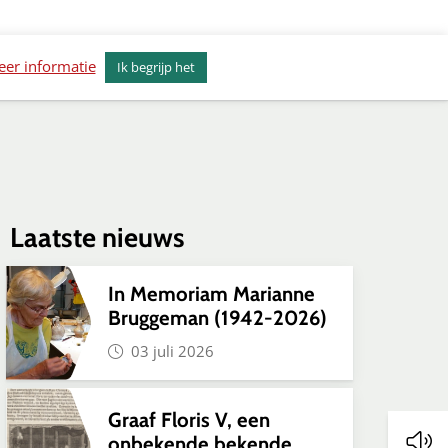
erkenvisie Alkmaar
Actueel
Contact
er informatie
Ik begrijp het
Laatste nieuws
In Memoriam Marianne
Bruggeman (1942-2026)
03 juli 2026
Graaf Floris V, een
onbekende bekende