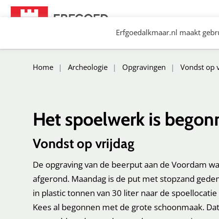
Spring
naar
Erfgoedalkmaar.nl maakt gebru
content
Erfgoed Alkmaar
Home
Archeologie
Opgravingen
Vondst op v
Het spoelwerk is begon
Vondst op vrijdag
De opgraving van de beerput aan de Voordam waa
afgerond. Maandag is de put met stopzand gedemp
in plastic tonnen van 30 liter naar de spoellocatie 
Kees al begonnen met de grote schoonmaak. Dat 