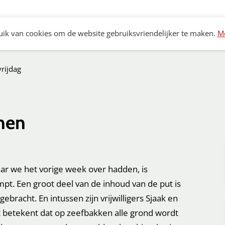
Archeologie
Bouwhistorie
Monumenten
K
ik van cookies om de website gebruiksvriendelijker te maken.
Me
rijdag
nen
r we het vorige week over hadden, is
t. Een groot deel van de inhoud van de put is
gebracht. En intussen zijn vrijwilligers Sjaak en
betekent dat op zeefbakken alle grond wordt