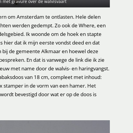
 met gravure over de walvisvaart
ern om Amsterdam te ontlasten. Hele delen
achten werden gedempt. Zo ook de Where, een
ndelsgebied. Ik woonde om de hoek en stapte
s hier dat ik mijn eerste vondst deed en dat
en bij de gemeente Alkmaar en hoewel deze
espreken. En dat is vanwege de link die ik zie
 eeuw met name door de walvis- en haringvangst.
tabaksdoos van 18 cm, compleet met inhoud:
x stamper in de vorm van een hamer. Het
t wordt bevestigd door wat er op de doos is