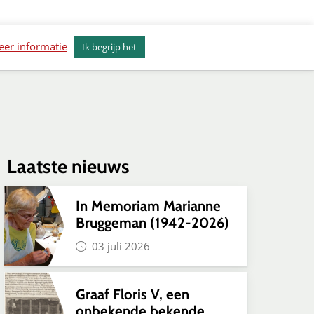
erkenvisie Alkmaar
Actueel
Contact
er informatie
Ik begrijp het
Laatste nieuws
In Memoriam Marianne
Bruggeman (1942-2026)
03 juli 2026
Graaf Floris V, een
onbekende bekende