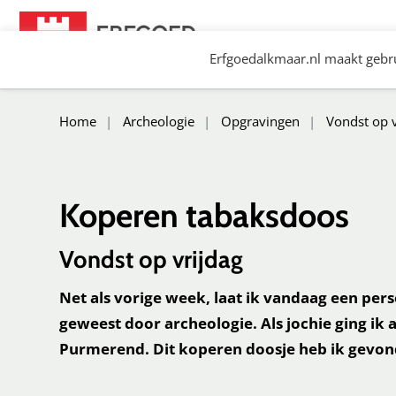
Spring
naar
Erfgoedalkmaar.nl maakt gebru
content
Erfgoed Alkmaar
Home
Archeologie
Opgravingen
Vondst op v
Koperen tabaksdoos
Vondst op vrijdag
Net als vorige week, laat ik vandaag een perso
geweest door archeologie. Als jochie ging ik 
Purmerend. Dit koperen doosje heb ik gevond