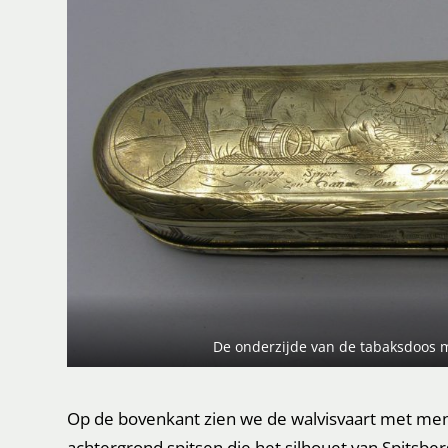
De onderzijde van de tabaksdoos m
Op de bovenkant zien we de walvisvaart met me
achtergrond spitsen die het silhouet van Spitsbe