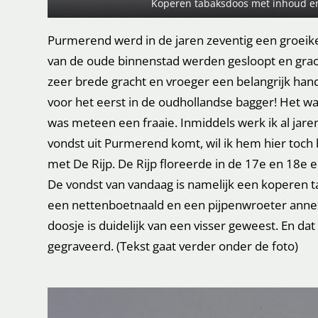
Koperen tabaksdoos met inhoud en
Purmerend werd in de jaren zeventig een groeik
van de oude binnenstad werden gesloopt en gr
zeer brede gracht en vroeger een belangrijk ha
voor het eerst in de oudhollandse bagger! Het wa
was meteen een fraaie. Inmiddels werk ik al jar
vondst uit Purmerend komt, wil ik hem hier toch b
met De Rijp. De Rijp floreerde in de 17e en 18e
De vondst van vandaag is namelijk een koperen 
een nettenboetnaald en een pijpenwroeter anne
doosje is duidelijk van een visser geweest. En da
gegraveerd. (Tekst gaat verder onder de foto)