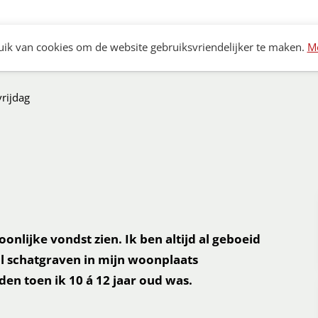
Archeologie
Bouwhistorie
Monumenten
K
ik van cookies om de website gebruiksvriendelijker te maken.
Me
rijdag
onlijke vondst zien. Ik ben altijd al geboeid
al schatgraven in mijn woonplaats
en toen ik 10 á 12 jaar oud was.