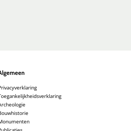
Algemeen
Privacyverklaring
Toegankelijkheidsverklaring
Archeologie
Bouwhistorie
Monumenten
Publicaties