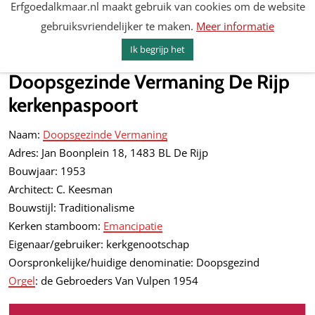
Erfgoedalkmaar.nl maakt gebruik van cookies om de website
Spring
gebruiksvriendelijker te maken.
Meer informatie
naar
MENU
ZOEKEN
content
Ik begrijp het
Erfgoed Alkmaar
Doopsgezinde Vermaning De Rijp
kerkenpaspoort
Naam:
Doopsgezinde Vermaning
Adres: Jan Boonplein 18, 1483 BL De Rijp
Bouwjaar: 1953
Architect: C. Keesman
Bouwstijl: Traditionalisme
Kerken stamboom:
Emancipatie
Eigenaar/gebruiker: kerkgenootschap
Oorspronkelijke/huidige denominatie: Doopsgezind
Orgel
: de Gebroeders Van Vulpen 1954