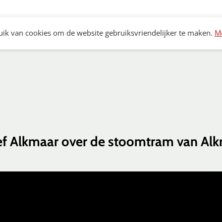
Archeologie
Bouwhistorie
Monumenten
K
ik van cookies om de website gebruiksvriendelijker te maken.
Me
ief Alkmaar over de stoomtram van Alk