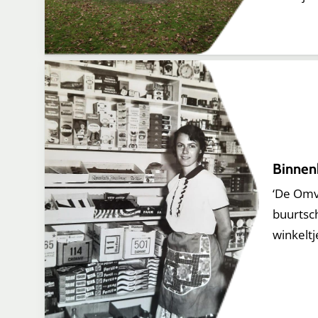
Binnen
‘De Omva
buurtsc
winkeltj