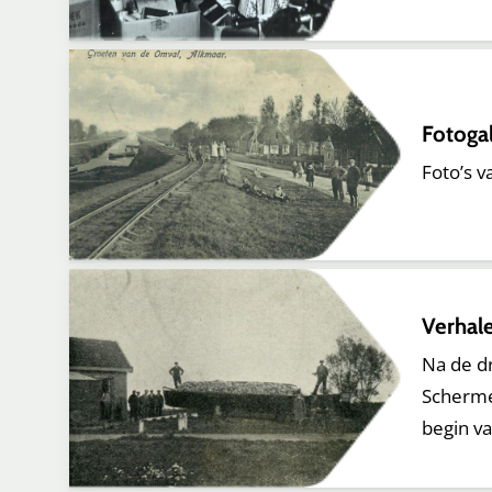
Fotoga
Foto’s v
Verhal
Na de d
Schermer
begin v