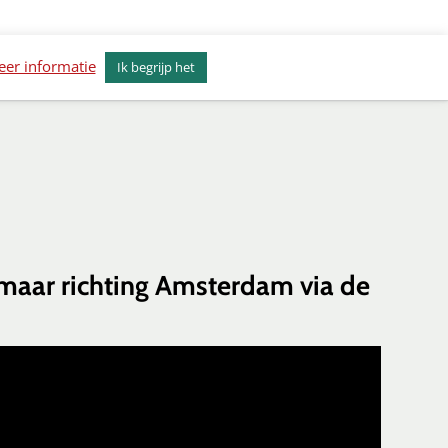
erkenvisie Alkmaar
Actueel
Contact
er informatie
Ik begrijp het
maar richting Amsterdam via de