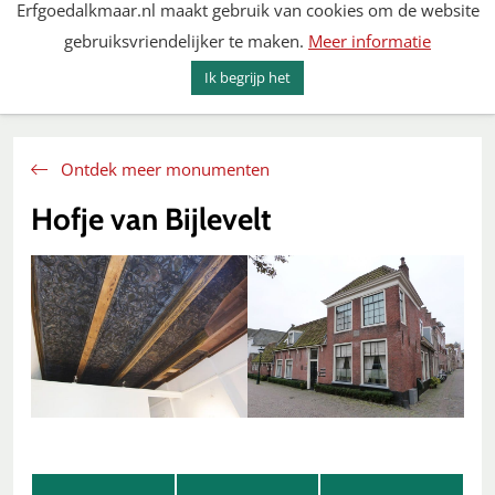
Erfgoedalkmaar.nl maakt gebruik van cookies om de website
Spring
gebruiksvriendelijker te maken.
Meer informatie
naar
MENU
ZOEKEN
content
Ik begrijp het
Erfgoed Alkmaar
Ontdek meer monumenten
Hofje van Bijlevelt