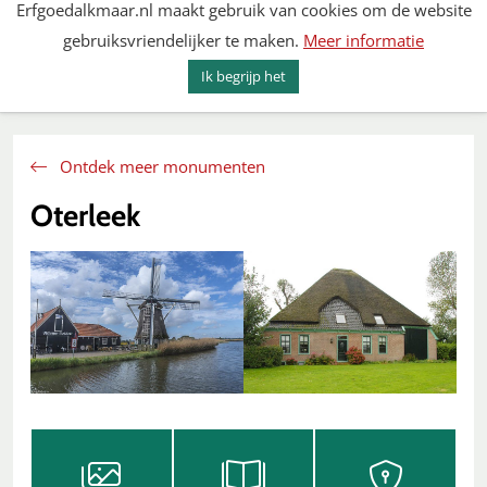
Erfgoedalkmaar.nl maakt gebruik van cookies om de website
Spring
gebruiksvriendelijker te maken.
Meer informatie
naar
MENU
ZOEKEN
content
Ik begrijp het
Erfgoed Alkmaar
Ontdek meer monumenten
Oterleek