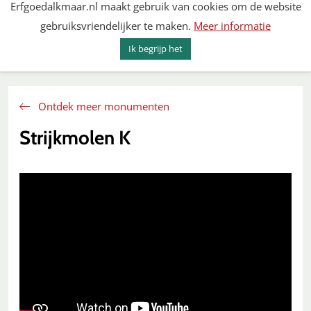
Erfgoedalkmaar.nl maakt gebruik van cookies om de website
Spring
gebruiksvriendelijker te maken.
Meer informatie
naar
MENU
ZOEKEN
content
Ik begrijp het
Erfgoed Alkmaar
Ontdek meer monumenten
Strijkmolen K