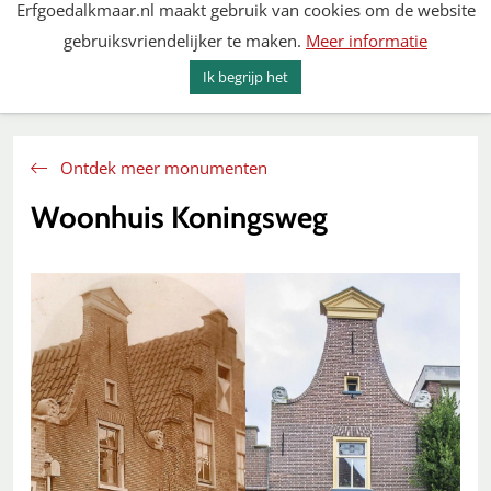
Erfgoedalkmaar.nl maakt gebruik van cookies om de website
Spring
gebruiksvriendelijker te maken.
Meer informatie
naar
MENU
ZOEKEN
content
Ik begrijp het
Erfgoed Alkmaar
Ontdek meer monumenten
Woonhuis Koningsweg