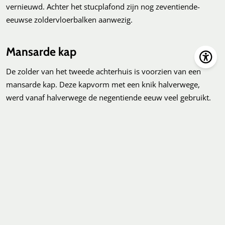
vernieuwd. Achter het stucplafond zijn nog zeventiende-
eeuwse zoldervloerbalken aanwezig.
Mansarde kap
De zolder van het tweede achterhuis is voorzien van een
mansarde kap. Deze kapvorm met een knik halverwege,
werd vanaf halverwege de negentiende eeuw veel gebruikt.
Om en om is de spant dik en dun gemaakt. Wellicht is de kap
aangebracht bij de verbouwing in 1863, toen ook de neo-
gotische gevel werd gerealiseerd.
Op dit moment zijn we het pand nader bouwhistorisch aan
het onderzoeken. Zo worden de houten constructies en
gemetselde zijmuren precies opgemeten en
gedocumenteerd. De resterende interieuronderdelen en
afwerkingen leggen we vast. Onze collega’s archeologen zijn