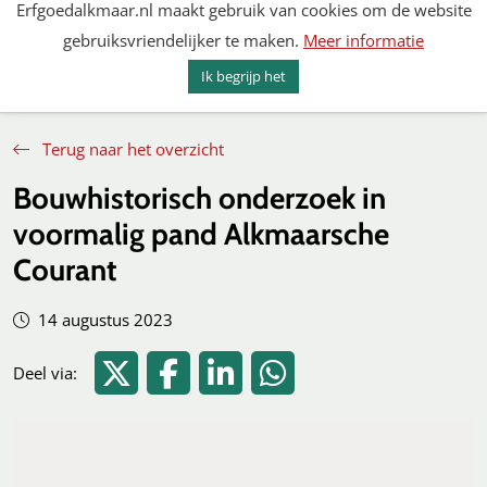
Erfgoedalkmaar.nl maakt gebruik van cookies om de website
Spring
gebruiksvriendelijker te maken.
Meer informatie
naar
MENU
ZOEKEN
content
Ik begrijp het
Erfgoed Alkmaar
Terug naar het overzicht
Bouwhistorisch onderzoek in
voormalig pand Alkmaarsche
Courant
14 augustus 2023
Deel via Twitter
Deel via Facebook
Deel via LinkedIn
Deel via WhatsApp
Deel via: