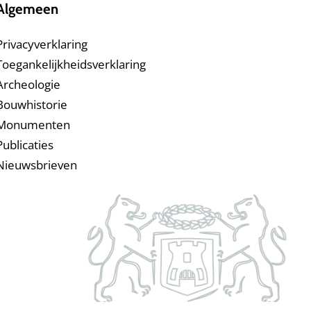
Algemeen
Privacyverklaring
Toegankelijkheidsverklaring
Archeologie
Bouwhistorie
Monumenten
Publicaties
Nieuwsbrieven