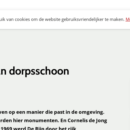
Archeologie
Bouwhistorie
Monumenten
K
ik van cookies om de website gebruiksvriendelijker te maken.
Me
n dorpsschoon
uwen op een manier die past in de omgeving.
erden hier monumenten. En Cornelis de Jong
1969 werd De Rijp door het rijk