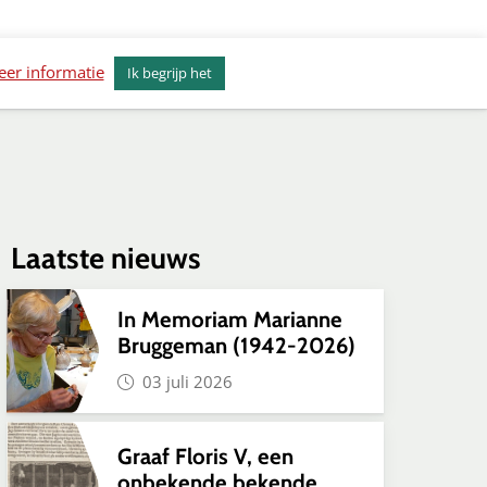
erkenvisie Alkmaar
Actueel
Contact
er informatie
Ik begrijp het
Laatste nieuws
In Memoriam Marianne
Bruggeman (1942-2026)
03 juli 2026
Graaf Floris V, een
onbekende bekende