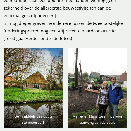
vondstmateriaal. Dus ook hiermee hadden we nog geen
zekerheid over de allereerste bouwactiviteiten aan de
voormalige stolpboerderij.
Bij nog dieper graven, vonden we tussen de twee oostelijke
funderingspoeren nog een vrij recente haardconstructie.
(Tekst gaat verder onder de foto’s)
De inmiddels gesloopte
Mariët en Hans Geerlings voor
stolpboerderij
aanvang van de bouw