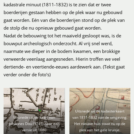
kadastrale minuut (1811-1832) is te zien dat er twee
boerderijen gestaan hebben op de plek waar nu gebouwd
gaat worden. Eén van die boerderijen stond op de plek van
de stolp die nu opnieuw gebouwd gaat worden.
Nadat de bebouwing tot het maaiveld gesloopt was, is de
bouwput archeologisch onderzocht. Al vrij snel werd,
naarmate we dieper in de bodem kwamen, een brokkige
verweerde veenlaag aangesneden. Hierin troffen we veel
dertiende- en veertiende-eeuws aardewerk aan. (Tekst gaat
verder onder de foto’s)
Uitsnede uit de kadasterkaart
Uitsnede uit de kaart van
van 1811-1832 van de omgeving.
Johannes Dou (1745) naar een
Het nieuwe huis staat nu op de
versie uit 1680
plek van het gele kruisje.