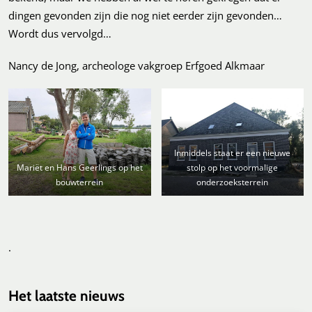
dingen gevonden zijn die nog niet eerder zijn gevonden…
Wordt dus vervolgd…
Nancy de Jong, archeologe vakgroep Erfgoed Alkmaar
Inmiddels staat er een nieuwe
Mariët en Hans Geerlings op het
stolp op het voormalige
bouwterrein
onderzoeksterrein
.
Het laatste nieuws