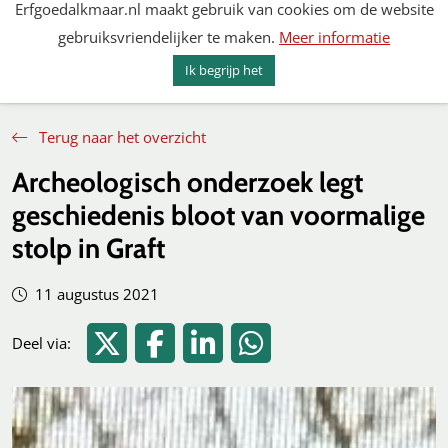
Erfgoedalkmaar.nl maakt gebruik van cookies om de website
Spring
gebruiksvriendelijker te maken.
Meer informatie
naar
MENU
ZOEKEN
content
Ik begrijp het
Erfgoed Alkmaar
Terug naar het overzicht
Archeologisch onderzoek legt
geschiedenis bloot van voormalige
stolp in Graft
11 augustus 2021
Deel via Twitter
Deel via Facebook
Deel via LinkedIn
Deel via WhatsApp
Deel via: