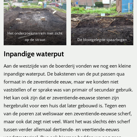
Het onderzoeksterrein met zicht
op de straat
De blootgelegde spaarbogen
Inpandige waterput
Aan de westzijde van de boerderij vonden we nog een kleine
inpandige waterput. De bakstenen van de put passen qua
formaat in de zeventiende eeuw, maar we konden niet
vaststellen of er sprake was van primair of secundair gebruik.
Het kan ook zijn dat er zeventiende-eeuwse stenen zijn
hergebruikt voor een huis dat later gebouwd is. Tegen een
van de poeren zat weliswaar een zeventiende-eeuwse scherf,
maar ook dat zegt niet veel. Want het was slechts één scherf
tussen verder allemaal dertiende- en veertiende-eeuws