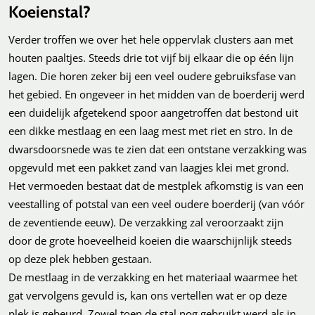
Koeienstal?
Verder troffen we over het hele oppervlak clusters aan met
houten paaltjes. Steeds drie tot vijf bij elkaar die op één lijn
lagen. Die horen zeker bij een veel oudere gebruiksfase van
het gebied. En ongeveer in het midden van de boerderij werd
een duidelijk afgetekend spoor aangetroffen dat bestond uit
een dikke mestlaag en een laag mest met riet en stro. In de
dwarsdoorsnede was te zien dat een ontstane verzakking was
opgevuld met een pakket zand van laagjes klei met grond.
Het vermoeden bestaat dat de mestplek afkomstig is van een
veestalling of potstal van een veel oudere boerderij (van vóór
de zeventiende eeuw). De verzakking zal veroorzaakt zijn
door de grote hoeveelheid koeien die waarschijnlijk steeds
op deze plek hebben gestaan.
De mestlaag in de verzakking en het materiaal waarmee het
gat vervolgens gevuld is, kan ons vertellen wat er op deze
plek is gebeurd. Zowel toen de stal nog gebruikt werd als in