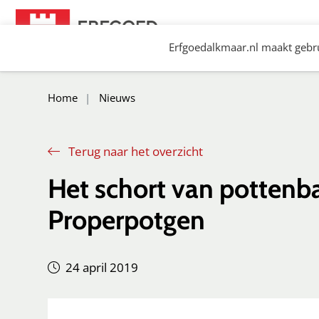
Spring
naar
Erfgoedalkmaar.nl maakt gebru
content
Erfgoed Alkmaar
Home
Nieuws
Terug naar het overzicht
Het schort van pottenb
Properpotgen
24 april 2019