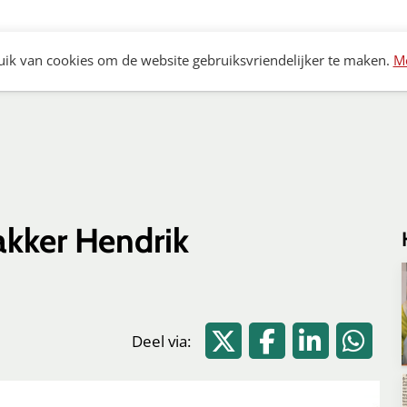
Archeologie
Bouwhistorie
Monumenten
K
ik van cookies om de website gebruiksvriendelijker te maken.
Me
akker Hendrik
Deel via Twitter
Deel via Facebo
Deel via L
Dee
Deel via: