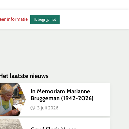
erkenvisie Alkmaar
Actueel
Contact
er informatie
Ik begrijp het
Het laatste nieuws
In Memoriam Marianne
Bruggeman (1942-2026)
ok
inkedIn
l via WhatsApp
3 juli 2026