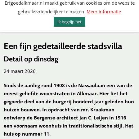
Erfgoedalkmaar.nl maakt gebruik van cookies om de website
Spring
gebruiksvriendelijker te maken.
Meer informatie
naar
MENU
ZOEKEN
content
Ik begrijp het
Erfgoed Alkmaar
Een fijn gedetailleerde stadsvilla
Detail op dinsdag
24 maart 2026
Sinds de aanleg rond 1908 is de Nassaulaan een van de
meest geliefde woonstraten in Alkmaar. Hier liet het
gegoede deel van de burgerij honderd jaar geleden hun
huizen bouwen. In opdracht van mr. Kraakman
ontwierp de Bergense architect Jan C. Leijen in 1916
een voornaam woonhuis in traditionalistische stijl. Het
huis op nummer 11.