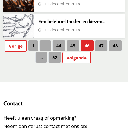
10 december 2018
Een heleboel tanden en kiezen…
10 december 2018
Ga naar pagina
Ga naar pagina
Ga naar pagina
Ga naar pagina
Ga naar pagi
Ga naa
1
…
44
45
46
47
48
Vorige
Ga naar pagina
…
52
Volgende
Contact
Heeft u een vraag of opmerking?
Neem dan gerust contact met ons op!