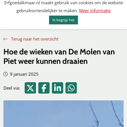
Erfgoedalkmaar.nl maakt gebruik van cookies om de website
Spring
gebruiksvriendelijker te maken.
Meer informatie
naar
MENU
ZOEKEN
content
Ik begrijp het
Erfgoed Alkmaar
Terug naar het overzicht
Hoe de wieken van De Molen van
Piet weer kunnen draaien
9 januari 2025
Deel via Twitter
Deel via Facebook
Deel via LinkedIn
Deel via WhatsApp
Deel via: