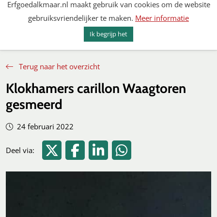
Erfgoedalkmaar.nl maakt gebruik van cookies om de website
Spring
gebruiksvriendelijker te maken.
Meer informatie
naar
MENU
ZOEKEN
content
Ik begrijp het
Erfgoed Alkmaar
Terug naar het overzicht
Klokhamers carillon Waagtoren
gesmeerd
24 februari 2022
Deel via Twitter
Deel via Facebook
Deel via LinkedIn
Deel via WhatsApp
Deel via: