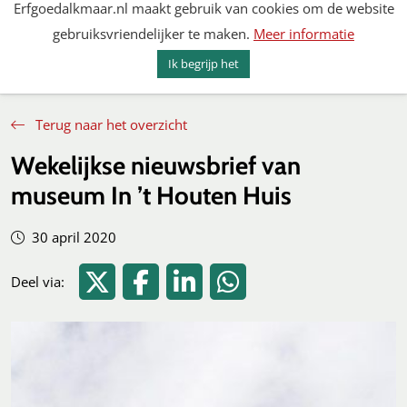
Erfgoedalkmaar.nl maakt gebruik van cookies om de website
Spring
gebruiksvriendelijker te maken.
Meer informatie
naar
MENU
ZOEKEN
content
Ik begrijp het
Erfgoed Alkmaar
Terug naar het overzicht
Wekelijkse nieuwsbrief van
museum In ’t Houten Huis
30 april 2020
Deel via Twitter
Deel via Facebook
Deel via LinkedIn
Deel via WhatsApp
Deel via: