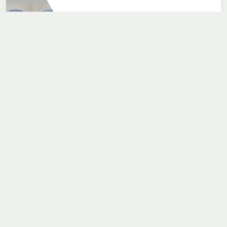
Rijk met een hoge kraag
13 april 2026
Contact
Heeft u een vraag of opmerking?
Neem dan gerust contact met ons op!
Erfgoed@alkmaar.nl
Over