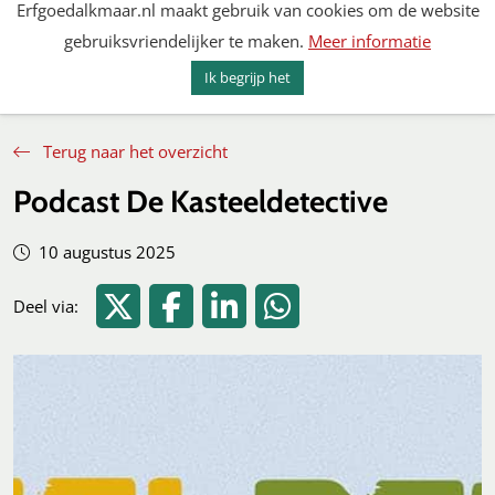
Erfgoedalkmaar.nl maakt gebruik van cookies om de website
Spring
gebruiksvriendelijker te maken.
Meer informatie
naar
MENU
ZOEKEN
content
Ik begrijp het
Erfgoed Alkmaar
Terug naar het overzicht
Podcast De Kasteeldetective
10 augustus 2025
Deel via Twitter
Deel via Facebook
Deel via LinkedIn
Deel via WhatsApp
Deel via: